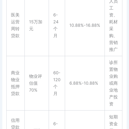
人员
工
医美
6-
资、
运营
15万加
24
耗材
10.88%-16.88%
周转
元
个
采
贷款
月
购、
营销
推广
诊所
置物
商业
60-
物业评
业购
物业
120
估值
6.88%-10.88%
或商
抵押
个
70%
业地
贷款
月
产投
资
短期
信用
6-
资金
贷款