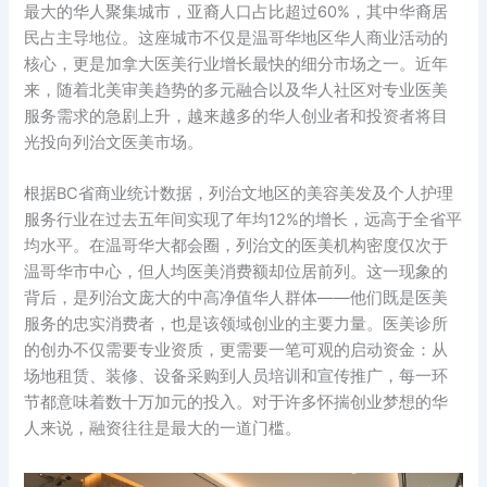
最大的华人聚集城市，亚裔人口占比超过60%，其中华裔居
民占主导地位。这座城市不仅是温哥华地区华人商业活动的
核心，更是加拿大医美行业增长最快的细分市场之一。近年
来，随着北美审美趋势的多元融合以及华人社区对专业医美
服务需求的急剧上升，越来越多的华人创业者和投资者将目
光投向列治文医美市场。
根据BC省商业统计数据，列治文地区的美容美发及个人护理
服务行业在过去五年间实现了年均12%的增长，远高于全省平
均水平。在温哥华大都会圈，列治文的医美机构密度仅次于
温哥华市中心，但人均医美消费额却位居前列。这一现象的
背后，是列治文庞大的中高净值华人群体——他们既是医美
服务的忠实消费者，也是该领域创业的主要力量。医美诊所
的创办不仅需要专业资质，更需要一笔可观的启动资金：从
场地租赁、装修、设备采购到人员培训和宣传推广，每一环
节都意味着数十万加元的投入。对于许多怀揣创业梦想的华
人来说，融资往往是最大的一道门槛。