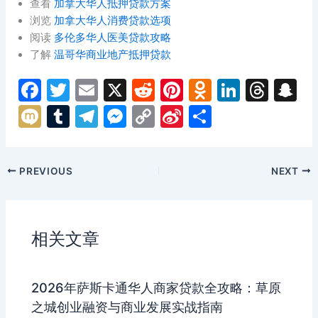
查看
加拿大华人抵押贷款方案
浏览
加拿大华人消费贷款选项
阅读
多伦多华人医美贷款攻略
了解
温哥华商业地产抵押贷款
F
T
E
X
R
Pi
O
Li
T
S
a
w
m
e
nt
d
n
hr
n
M
T
T
M
C
Si
分
c
itt
ai
d
er
n
k
e
a
ix
u
el
e
o
n
享
e
er
l
di
e
o
e
a
p
i
m
e
s
p
a
PREVIOUS
NEXT
b
t
st
kl
dI
d
c
bl
gr
s
y
W
o
a
n
s
h
r
a
e
Li
ei
o
s
a
m
n
n
b
相关文章
k
s
g
k
o
ni
er
2026年萨斯卡通华人商家贷款全攻略：草原
ki
之城创业融资与商业发展实战指南