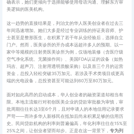
确表示，她们更倾向于选择能够使用母语沟通、理解东方审
美逻辑的医美机构。
这一趋势的直接结果是，列治文的华人医美创业者在过去三
年间迅速增加。她们大多是经过专业训练的持证美容师、护
士甚至是整形医生，在积累了若干年从业经验后，选择自立
门户。然而，医美诊所的开办成本远超许多人的预期。以一
家中等规模的注射类医美诊所为例，仅场地装修（含医疗级
空气净化系统、无菌操作间）、美国FDA认证的设备（如热
玛吉、超声刀、注射用透明质酸采购）以及首三个月的运营
资金，总投入轻松突破35万加元。若涉及手术类项目或更高
端的光电设备，总投资甚至可能达到60万至80万加元。
面对如此高昂的启动成本，华人创业者的融资渠道却相当有
限。本地主流银行对初创医美企业的贷款审批极为审慎，审
批周期往往长达3至6个月，且对申请人的本地信用记录要求
严苛——而许多华人新移民在抵加后尚未积累足够的信用历
史。民间贷款机构的利率则普遍偏高，年化利率往往在15%至
25%之间，让创业者望而却步。正是在这一背景下，
专为列