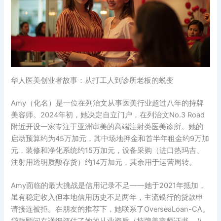
华人医美创业者故事：从打工人到诊所老板的蜕变
Amy（化名）是一位在列治文从事医美行业超过八年的持牌
美容师。2024年初，她决定自立门户，在列治文No.3 Road
附近开设一家专注于亚洲审美的高端注射类医美诊所。她的
启动预算约为45万加元，其中场地押金和首半年租金约9万加
元，装修和净化系统约15万加元，设备采购（进口热玛吉、
注射用透明质酸存货）约14万加元，其余用于运营周转。
Amy面临的最大挑战是信用记录不足——她于2021年抵加，
虽有稳定收入但本地信用历史不足两年，主流银行的贷款申
请接连被拒。在朋友的推荐下，她联系了OverseaLoan-CA。