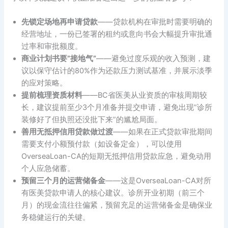
先锁定场地再申请贷款
——贷款机构在审批时需要明确的
经营地址，一份已签署的租约或意向书会大幅提升审批通
过率和审批额度。
商业计划书要”接地气”
——避免过度乐观的收入预测，建
议以保守估计的80%作为还款压力测试基准，并展示淡季
的应对策略。
提前梳理资质材料
——BC省医美从业资质的审核周期较
长，建议提前至少3个月准备并提交申请，避免出现”诊所
装修好了但执照还没批下来”的尴尬局面。
善用无抵押信用贷款做过渡
——如果在正式贷款审批期间
需要支付小额预付款（如设备定金），可以使用
OverseaLoan-CA的短期无抵押信用贷款应急，避免动用
个人应急储蓄。
预留三个月的运营储备金
——这是OverseaLoan-CA对所
有医美贷款申请人的核心建议。诊所开业初期（前三个
月）的现金流往往偏紧，预留充足的运营储备金是确保业
务稳健运行的关键。