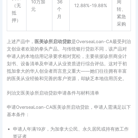
10万加
36
周
（无
12.88%-19.88%
元
个
转、
抵
月
紧急
押）
采购
上述产品中，
医美诊所启动贷款
是OverseaLoan-CA最受列治
文创业者欢迎的拳头产品。与传统银行贷款不同，该产品对
申请人的本地信用记录要求相对宽松，主要依据诊所商业计
划书、设备清单及申请人从业资质进行综合评估。这对于初
抵加拿大的华人创业者而言意义重大——她们往往拥有丰富
的医美从业经验和完善的客户资源，却缺乏本地信用历史。
列治文医美诊所启动贷款申请条件与材料清单
申请OverseaLoan-CA医美诊所启动贷款，申请人需满足以下
基本条件：
申请人年满19岁，为加拿大公民、永久居民或持有效工作
签证者