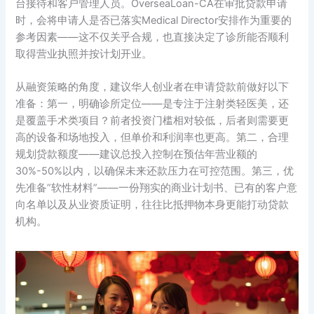
台接待和客户管理人员。OverseaLoan-CA在审批贷款申请
时，会将申请人是否已落实Medical Director安排作为重要的
参考因素——这不仅关乎合规，也直接决定了诊所能否顺利
取得营业执照并按计划开业。
从融资策略的角度，建议华人创业者在申请贷款前做好以下
准备：第一，明确诊所定位——是专注于注射类轻医美，还
是覆盖手术类项目？前者投资门槛相对较低，后者则需要更
高的设备和场地投入，但单价和利润率也更高。第二，合理
规划贷款额度——建议总投入控制在预估年营业额的
30%-50%以内，以确保未来还款压力在可控范围。第三，优
先准备”软性材料”——一份翔实的商业计划书、已有的客户意
向名单以及从业资质证明，往往比抵押物本身更能打动贷款
机构。