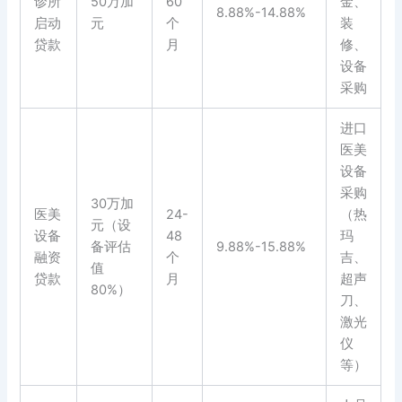
诊所
50万加
60
金、
8.88%-14.88%
启动
元
个
装
贷款
月
修、
设备
采购
进口
医美
设备
采购
30万加
医美
24-
（热
元（设
设备
48
玛
备评估
9.88%-15.88%
融资
个
吉、
值
贷款
月
超声
80%）
刀、
激光
仪
等）