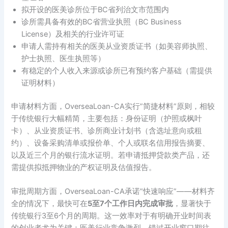
拟开设的医美诊所位于BC省列治文市范围内
诊所需具备有效的BC省营业执照（BC Business
License）及相关的行业许可证
申请人需持有相关的医美从业资质证书（如美容师执照、
护士执照、医生执照等）
有稳定的个人收入来源或诊所已有预约客户基础（需提供
证明材料）
申请材料方面，OverseaLoan-CA实行”简捷材料”原则，相较
于传统银行大幅精简，主要包括：身份证明（护照或枫叶
卡）、从业资质证书、诊所商业计划书（含选址意向或租
约）、设备采购清单或报价单、个人或联名信用报告摘要、
以及近三个月的银行流水证明。若申请抵押贷款类产品，还
需提供拟抵押物业的产权证明及估值报告。
审批周期方面，OverseaLoan-CA承诺”快速响应”——材料齐
全的情况下，最快可在
5至7个工作日内完成审批
，显著快于
传统银行3至6个月的周期。这一效率对于有明确开业时间表