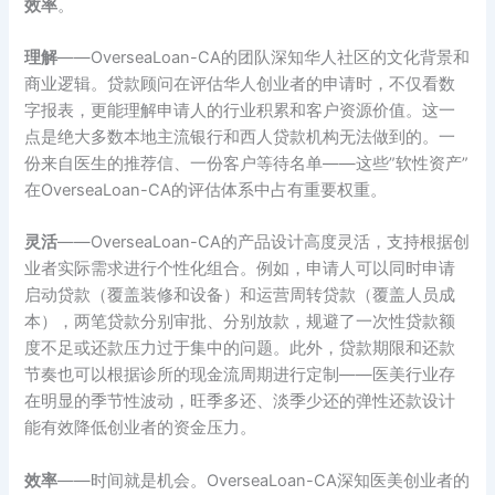
效率
。
理解
——OverseaLoan-CA的团队深知华人社区的文化背景和
商业逻辑。贷款顾问在评估华人创业者的申请时，不仅看数
字报表，更能理解申请人的行业积累和客户资源价值。这一
点是绝大多数本地主流银行和西人贷款机构无法做到的。一
份来自医生的推荐信、一份客户等待名单——这些”软性资产”
在OverseaLoan-CA的评估体系中占有重要权重。
灵活
——OverseaLoan-CA的产品设计高度灵活，支持根据创
业者实际需求进行个性化组合。例如，申请人可以同时申请
启动贷款（覆盖装修和设备）和运营周转贷款（覆盖人员成
本），两笔贷款分别审批、分别放款，规避了一次性贷款额
度不足或还款压力过于集中的问题。此外，贷款期限和还款
节奏也可以根据诊所的现金流周期进行定制——医美行业存
在明显的季节性波动，旺季多还、淡季少还的弹性还款设计
能有效降低创业者的资金压力。
效率
——时间就是机会。OverseaLoan-CA深知医美创业者的