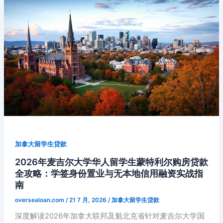
ni
er
人
南
留
ki
学
生
贷
款
全
攻
略：
Vocational
课
程
加拿大留学生贷款
学
签
2026年麦吉尔大学华人留学生蒙特利尔购房贷款
全攻略：学签身份置业与无本地信用融资实战指
身
南
份
融
oversealoan.com
/
21 7 月, 2026
/
加拿大留学生贷款
资
深度解读2026年加拿大联邦及魁北克省针对麦吉尔大学国
与