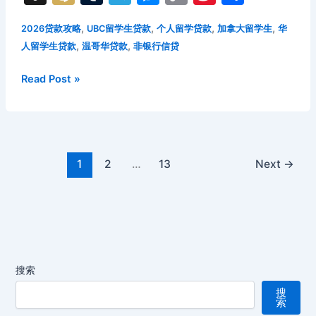
c
itt
ai
d
er
n
k
e
n
ix
u
el
e
o
n
享
攻
e
er
l
di
e
o
e
a
,
,
,
,
2026贷款攻略
UBC留学生贷款
个人留学贷款
加拿大留学生
华
略：
a
i
m
e
s
p
a
,
,
阿
人留学生贷款
温哥华贷款
非银行信贷
b
t
st
kl
dI
d
p
bl
gr
s
y
W
省
o
a
n
s
c
r
a
e
Li
ei
2026
Read Post »
求
年
o
s
学
h
m
n
n
b
UBC
学
k
s
at
g
k
o
华
费
ni
er
人
分
留
ki
1
2
…
13
Next
→
期
学
与
生
应
个
急
人
资
贷
金
款
规
搜索
全
划
搜
攻
实
索
略：