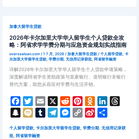
k
s
at
g
k
o
韦
ni
er
仕
ki
敦
加拿大留学生贷款
大
2026年卡尔加里大学华人留学生个人贷款全攻
学
略：阿省求学学费分期与应急资金规划实战指南
华
人
oversealoan.com
/
1 7 月, 2026
/
加拿大留学生贷款
/
个人留学贷款
,
卡
留
尔加里大学留学生贷款
,
学费分期
,
无信用记录获批
,
阿省留学融资
学
详解2026年卡尔加里大学华人留学生个人贷款申请策略，
生
深度解读阿省学生资助政策与皇家银行、道明银行非银行
消
替代方案，助您从容应对学费与生活开销。
费
贷
F
T
E
X
R
Pi
O
Li
T
款
a
w
m
e
nt
d
n
hr
S
M
T
T
M
C
Si
分
全
c
itt
ai
d
er
n
k
e
攻
n
ix
u
el
e
o
n
享
略：
e
er
l
di
e
o
e
a
,
,
,
个人留学贷款
卡尔加里大学留学生贷款
学费分期
无信用记录获
a
i
m
e
s
p
a
伦
,
批
阿省留学融资