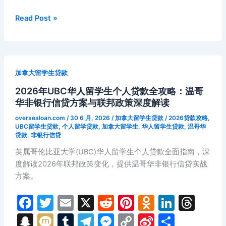
b
t
st
kl
dI
d
p
bl
gr
s
y
W
敦
o
a
n
s
市
c
r
a
e
Li
ei
2026
Read Post »
求
年
o
s
h
m
n
n
b
学
卡
k
s
at
g
k
o
与
尔
ni
无
er
加
加拿大留学生贷款
信
里
ki
用
2026年UBC华人留学生个人贷款全攻略：温哥
大
记
华非银行信贷方案与联邦政策深度解读
学
录
华
oversealoan.com
/
30 6 月, 2026
/
加拿大留学生贷款
/
2026贷款攻略
,
灵
人
UBC留学生贷款
,
个人留学贷款
,
加拿大留学生
,
华人留学生贷款
,
温哥华
贷款
,
非银行信贷
活
留
周
学
英属哥伦比亚大学(UBC)华人留学生个人贷款全面指南，深
转
生
度解读2026年联邦政策变化，提供温哥华非银行信贷实战
指
个
方案。
南
人
F
T
E
X
R
Pi
O
Li
T
贷
款
a
w
m
e
nt
d
n
hr
S
M
T
T
M
C
Si
分
全