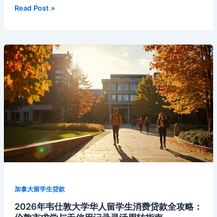
o
a
n
s
技
c
r
a
e
Li
ei
2026
Read Post »
创
年
o
s
h
m
n
n
b
业
多
k
s
at
g
k
o
与
伦
ni
安
er
多
省
大
ki
融
学
资
华
实
人
战
留
学
生
创
业
贷
款
加拿大留学生贷款
全
攻
2026年韦仕敦大学华人留学生消费贷款全攻略：
略：