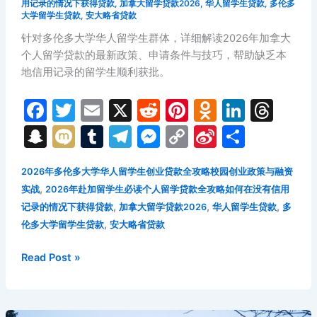
用记录的情况下获得贷款
,
加拿大留学贷款2026
,
华人留学生贷款
,
多伦多
货
大学留学生贷款
,
安大略省贷款
物
针对多伦多大学华人留学生群体，详细解读2026年加拿大
抵
个人留学贷款的最新政策、申请条件与技巧，帮助缺乏本
押
地信用记录的留学生顺利获批。
贷
款
F
T
E
X
R
Pi
O
Li
T
全
a
w
m
e
nt
d
n
hr
S
M
T
T
M
C
Si
分
攻
c
itt
ai
d
er
n
k
e
略：
n
ix
u
el
e
o
n
享
金
e
er
l
di
e
o
e
a
2026年多伦多大学华人留学生创业贷款全攻略校园创业政策与融资
a
i
m
e
s
p
a
斯
,
实战
2026年赴加留学生必读个人留学贷款全攻略如何在没有信用
b
t
st
kl
dI
d
p
bl
gr
s
y
W
敦
,
,
,
记录的情况下获得贷款
加拿大留学贷款2026
华人留学生贷款
多
o
a
n
s
求
c
r
a
e
Li
ei
,
伦多大学留学生贷款
安大略省贷款
学
o
s
h
m
n
n
b
与
多
Read Post »
k
s
at
g
k
o
资
伦
ni
产
er
多
融
ki
大