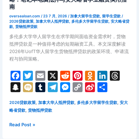
南
oversealoan.com
/
23 7 月, 2026
/
加拿大留学生贷款
,
留学生贷款
/
2026贷款政策
,
加拿大华人抵押贷款
,
多伦多大学留学生贷款
,
安大略省贷
款
,
货物抵押贷款
多伦多大学华人留学生在求学期间面临资金需求时，货物
抵押贷款是一种值得考虑的短期融资工具。本文深度解读
2026年UofT华人留学生货物抵押贷款的政策环境、申请流
程与协同策略。
F
T
E
X
R
Pi
O
Li
T
a
w
m
e
nt
d
n
hr
S
M
T
T
M
C
Si
分
c
itt
ai
d
er
n
k
e
n
ix
u
el
e
o
n
享
e
er
l
di
e
o
e
a
,
,
,
2026贷款政策
加拿大华人抵押贷款
多伦多大学留学生贷款
安大
a
i
m
e
s
p
a
,
略省贷款
货物抵押贷款
b
t
st
kl
dI
d
p
bl
gr
s
y
W
o
a
n
s
c
r
a
e
Li
ei
2026
Read Post »
年
o
s
h
m
n
n
b