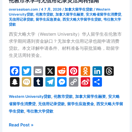
伦敦市求学与无信用记录灵活周转指南
校
oversealoan.com
/
4 7 月, 2026
/
加拿大留学生贷款
/
Western
园
University贷款
,
伦敦市贷款
,
加拿大留学生融资
,
安大略省留学生消费贷
,
无信用记录贷款
,
留学生应急资金
,
西安大略大学留学生贷款
,
韦仕敦大学
创
贷款
业
西安大略大学（Western University）华人留学生在伦敦市
政
求学期间遇到资金缺口？无加拿大信用记录也能申请消费
策
贷款。本文详解申请条件、材料准备与获批策略，助留学
与
生灵活周转资金。
融
资
F
T
E
X
R
Pi
O
Li
T
实
a
w
m
e
nt
d
n
hr
战
S
M
T
T
M
C
Si
分
c
itt
ai
d
er
n
k
e
n
ix
u
el
e
o
n
享
e
er
l
di
e
o
e
a
,
,
,
Western University贷款
伦敦市贷款
加拿大留学生融资
安大略
a
i
m
e
s
p
a
,
,
,
省留学生消费贷
无信用记录贷款
留学生应急资金
西安大略大学留
b
t
st
kl
dI
d
p
bl
gr
s
y
W
,
学生贷款
韦仕敦大学贷款
o
a
n
s
c
r
a
e
Li
ei
o
s
2026
Read Post »
h
m
n
n
b
年