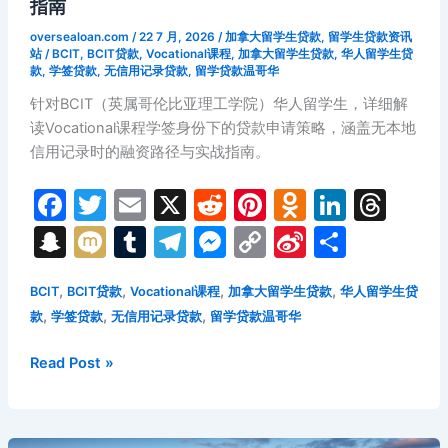
指南
笔
记
oversealoan.com
/
22 7 月, 2026
/
加拿大留学生贷款
,
留学生贷款资讯
站
/
BCIT
,
BCIT贷款
,
Vocational课程
,
加拿大留学生贷款
,
华人留学生贷
本
款
,
学签贷款
,
无信用记录贷款
,
留学贷款温哥华
电
针对BCIT（英属哥伦比亚理工学院）华人留学生，详细解
脑
读Vocational课程学签身份下的贷款申请策略，涵盖无本地
抵
信用记录时的融资路径与实战指南。
押
与
F
T
E
X
R
Pi
O
Li
T
安
大
a
w
m
e
nt
d
n
hr
S
M
T
T
M
C
Si
分
略
c
itt
ai
d
er
n
k
e
n
ix
u
el
e
o
n
享
省
e
er
l
di
e
o
e
a
,
,
,
,
BCIT
BCIT贷款
Vocational课程
加拿大留学生贷款
华人留学生贷
a
i
m
e
s
p
a
学
,
,
,
款
学签贷款
无信用记录贷款
留学贷款温哥华
业
b
t
st
kl
dI
d
p
bl
gr
s
y
W
融
o
a
n
s
c
r
a
e
Li
ei
2026
Read Post »
资
年
o
s
h
m
n
n
b
实
BCIT
用
k
s
at
g
k
o
华
指