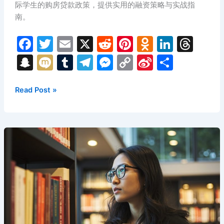
际学生的购房贷款政策，提供实用的融资策略与实战指
无
南。
本
地
F
T
E
X
R
Pi
O
Li
T
信
a
w
m
e
nt
d
n
hr
S
M
T
T
M
C
Si
分
用
实
c
itt
ai
d
er
n
k
e
n
ix
u
el
e
o
n
享
战
e
er
l
di
e
o
e
a
a
i
m
e
s
p
a
2026
Read Post »
指
年
b
t
st
kl
dI
d
p
bl
gr
s
y
W
南
麦
o
a
n
s
c
r
a
e
Li
ei
吉
o
s
h
m
n
n
b
尔
大
k
s
at
g
k
o
学
ni
er
华
ki
人
留
学
生