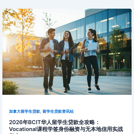
多
k
s
at
g
k
o
伦
ni
er
多
大
ki
学
华
人
留
学
生
货
物
抵
押
贷
款
,
加拿大留学生贷款
留学生贷款资讯站
全
2026年BCIT华人留学生贷款全攻略：
攻
Vocational课程学签身份融资与无本地信用实战
略：