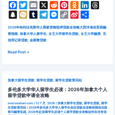
无
F
T
E
X
R
Pi
O
Li
T
本
a
w
m
e
nt
d
n
hr
S
M
T
T
M
C
Si
分
地
c
itt
ai
d
er
n
k
e
信
n
ix
u
el
e
o
n
享
用
e
er
l
di
e
o
e
a
2026年哈利法克斯华人商家货物抵押贷款全攻略大西洋省份贸易融
a
i
m
e
s
p
a
融
,
,
,
,
资指南
加拿大华人留学生
女王大学留学生贷款
女王大学融资
无
b
t
st
kl
dI
d
p
bl
gr
s
y
W
资
,
信用记录贷款
金斯敦贷款
o
a
n
s
实
c
r
a
e
Li
ei
战
o
s
2026
Read Post »
h
m
n
n
b
指
年
k
s
at
g
k
o
南
女
ni
er
王
ki
大
,
,
加拿大留学生贷款
留学生贷款
留学生贷款资讯站
学
多伦多大学华人留学生必读：2026年加拿大个人
华
留学贷款申请全攻略
人
留
oversealoan.com
/
12 7 月, 2026
/
加拿大留学生贷款
,
留学生贷款
,
留学
学
生贷款资讯站
/
2026年多伦多大学华人留学生创业贷款全攻略校园创业政
策与融资实战
,
2026年赴加留学生必读个人留学贷款全攻略如何在没有信
生