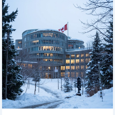
资
学
实
华
用
人
指
留
南
学
生
必
读：
2026
年
加
拿
大
个
人
留
学
贷
款