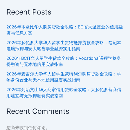
战
温
指
Recent Posts
哥
南
华
2026年本拿比华人购房贷款全攻略：BC省大温置业的信用融
非
资与低息方案
银
行
2026年多伦多大学华人留学生货物抵押贷款全攻略：笔记本
信
电脑抵押与安大略省学业融资实用指南
贷
2026年BCIT华人留学生贷款全攻略：Vocational课程学签身
方
份融资与无本地信用实战指南
案
2026年麦吉尔大学华人留学生蒙特利尔购房贷款全攻略：学
与
签身份置业与无本地信用融资实战指南
联
2026年列治文山华人商家信用贷款全攻略：大多伦多营商信
邦
用建立与无抵押融资实战指南
政
策
Recent Comments
深
度
解
您尚未收到任何评论。