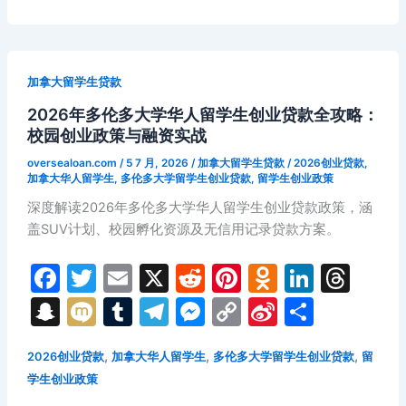
年
o
s
h
m
n
n
b
滑
k
s
at
g
k
o
铁
ni
er
卢
加拿大留学生贷款
大
ki
2026年多伦多大学华人留学生创业贷款全攻略：
学
校园创业政策与融资实战
华
人
oversealoan.com
/
5 7 月, 2026
/
加拿大留学生贷款
/
2026创业贷款
,
留
加拿大华人留学生
,
多伦多大学留学生创业贷款
,
留学生创业政策
学
深度解读2026年多伦多大学华人留学生创业贷款政策，涵
生
盖SUV计划、校园孵化资源及无信用记录贷款方案。
创
业
F
T
E
X
R
Pi
O
Li
T
贷
a
w
m
e
nt
d
n
hr
S
M
T
T
M
C
Si
分
款
c
itt
ai
d
er
n
k
e
全
n
ix
u
el
e
o
n
享
攻
e
er
l
di
e
o
e
a
,
,
,
2026创业贷款
加拿大华人留学生
多伦多大学留学生创业贷款
留
a
i
m
e
s
p
a
略：
学生创业政策
b
t
st
kl
dI
d
p
bl
gr
s
y
W
科