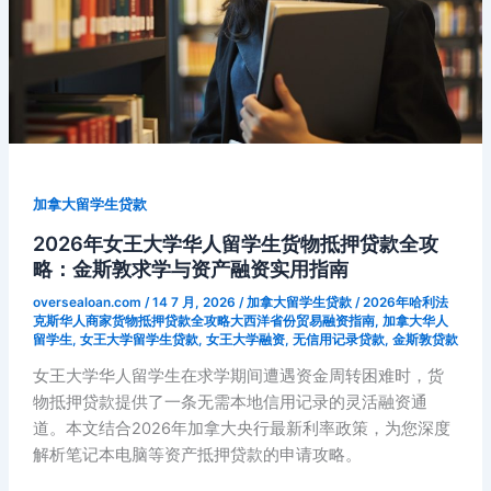
蒙
特
利
尔
购
房
贷
款
加拿大留学生贷款
全
2026年女王大学华人留学生货物抵押贷款全攻
攻
略：金斯敦求学与资产融资实用指南
略：
oversealoan.com
/
14 7 月, 2026
/
加拿大留学生贷款
/
2026年哈利法
学
克斯华人商家货物抵押贷款全攻略大西洋省份贸易融资指南
,
加拿大华人
签
留学生
,
女王大学留学生贷款
,
女王大学融资
,
无信用记录贷款
,
金斯敦贷款
身
女王大学华人留学生在求学期间遭遇资金周转困难时，货
份
物抵押贷款提供了一条无需本地信用记录的灵活融资通
置
道。本文结合2026年加拿大央行最新利率政策，为您深度
业
解析笔记本电脑等资产抵押贷款的申请攻略。
与