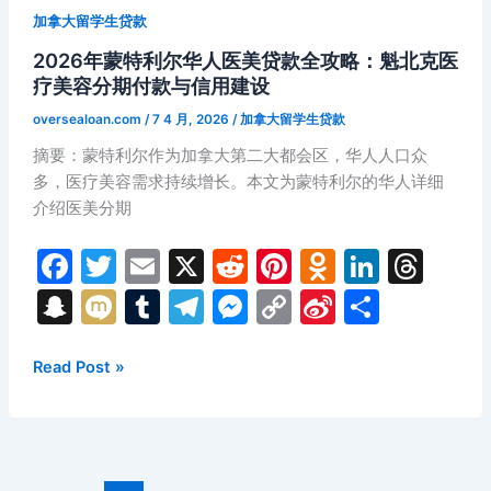
ni
er
利
融
加拿大留学生贷款
亚
ki
资
2026年蒙特利尔华人医美贷款全攻略：魁北克医
华
策
疗美容分期付款与信用建设
人
略
商
全
oversealoan.com
/
7 4 月, 2026
/
加拿大留学生贷款
家
面
摘要：蒙特利尔作为加拿大第二大都会区，华人人口众
贷
解
多，医疗美容需求持续增长。本文为蒙特利尔的华人详细
款
析
介绍医美分期
全
攻
F
T
E
X
R
Pi
O
Li
T
略：
a
w
m
e
nt
d
n
hr
S
M
T
T
M
C
Si
分
BC
省
c
itt
ai
d
er
n
k
e
n
ix
u
el
e
o
n
享
首
e
er
l
di
e
o
e
a
a
i
m
e
s
p
a
2026
Read Post »
府
年
b
t
st
kl
dI
d
p
bl
gr
s
y
W
创
蒙
业
o
a
n
s
c
r
a
e
Li
ei
特
融
o
s
h
m
n
n
b
利
资