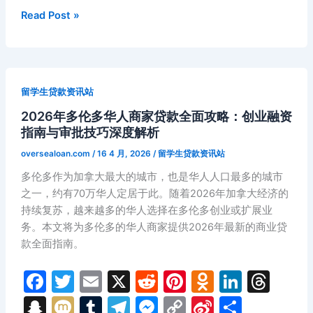
b
t
st
kl
dI
d
p
bl
gr
s
y
W
略：
2026
Read Post »
o
a
n
s
伦
c
r
a
e
Li
ei
年
敦
卡
o
s
h
m
n
n
b
市
尔
k
s
at
g
k
o
求
加
留学生贷款资讯站
ni
学
er
里
融
2026年多伦多华人商家贷款全面攻略：创业融资
华
ki
资
指南与审批技巧深度解析
人
与
商
oversealoan.com
/
16 4 月, 2026
/
留学生贷款资讯站
信
家
多伦多作为加拿大最大的城市，也是华人人口最多的城市
用
消
之一，约有70万华人定居于此。随着2026年加拿大经济的
建
费
持续复苏，越来越多的华人选择在多伦多创业或扩展业
立
贷
务。本文将为多伦多的华人商家提供2026年最新的商业贷
完
款
款全面指南。
全
全
指
攻
F
T
E
X
R
Pi
O
Li
T
南
略：
a
w
m
e
nt
d
n
hr
S
M
T
T
M
C
Si
分
利