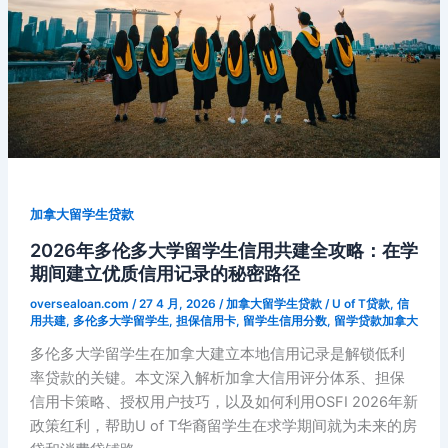
加拿大留学生贷款
2026年多伦多大学留学生信用共建全攻略：在学
期间建立优质信用记录的秘密路径
oversealoan.com
/
27 4 月, 2026
/
加拿大留学生贷款
/
U of T贷款
,
信
用共建
,
多伦多大学留学生
,
担保信用卡
,
留学生信用分数
,
留学贷款加拿大
多伦多大学留学生在加拿大建立本地信用记录是解锁低利
率贷款的关键。本文深入解析加拿大信用评分体系、担保
信用卡策略、授权用户技巧，以及如何利用OSFI 2026年新
政策红利，帮助U of T华裔留学生在求学期间就为未来的房