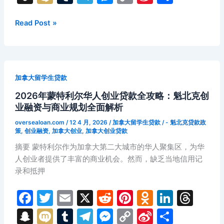
率
c
itt
ai
d
er
n
k
e
n
ix
u
el
e
o
n
享
环
e
er
l
di
e
o
e
a
a
i
m
e
s
p
a
2026
Read Post »
境
年
b
t
st
kl
dI
d
p
bl
gr
s
y
W
分
多
析
o
a
n
s
c
r
a
e
Li
ei
伦
与
o
s
h
m
n
n
b
多
经
加拿大留学生贷款
华
k
s
at
g
k
o
营
2026年蒙特利尔华人创业贷款全攻略：魁北克创
人
融
ni
er
业融资与商业规划全面解析
商
资
ki
家
策
oversealoan.com
/
12 4 月, 2026
/
加拿大留学生贷款
/
- 魁北克贷款政
贷
策
,
创业融资
,
加拿大创业
,
加拿大创业贷款
略
款
深
摘要 蒙特利尔作为加拿大第二大城市的华人聚集区，为华
全
度
人创业者提供了丰富的商业机会。然而，缺乏当地信用记
面
解
录和抵押
攻
析
略：
F
T
E
X
R
Pi
O
Li
T
创
a
w
m
e
nt
d
n
hr
S
M
T
T
M
C
Si
分
业