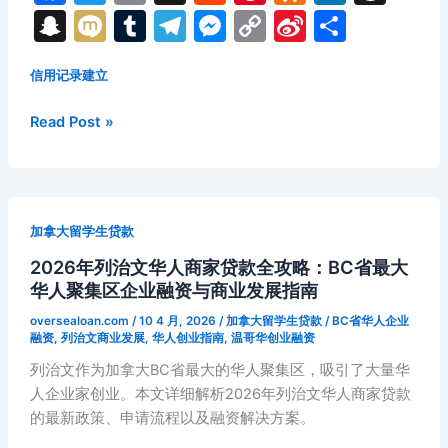
a
w
m
e
nt
d
n
hr
S
M
T
T
M
C
Si
分
北
克
c
itt
ai
d
er
n
k
e
n
ix
u
el
e
o
n
享
创
e
er
l
di
e
o
e
a
信用记录建立
a
i
m
e
s
p
a
业
b
t
st
kl
dI
d
p
bl
gr
s
y
W
融
2026
Read Post »
资
o
a
n
s
c
r
a
e
Li
ei
年
与
渥
o
s
h
m
n
n
b
商
太
k
s
at
g
k
o
业
华
规
加拿大留学生贷款
ni
er
务
划
2026年列治文华人商家贷款全攻略：BC省最大
工
ki
全
华人聚集区企业融资与商业发展指南
华
面
人
oversealoan.com
/
10 4 月, 2026
/
加拿大留学生贷款
/
BC省华人企业
解
信
融资
,
列治文商业发展
,
华人创业指南
,
温哥华创业融资
析
用
列治文作为加拿大BC省最大的华人聚集区，吸引了大量华
贷
人企业家创业。本文详细解析2026年列治文华人商家贷款
款
的最新政策、申请流程以及融资解决方案。
全