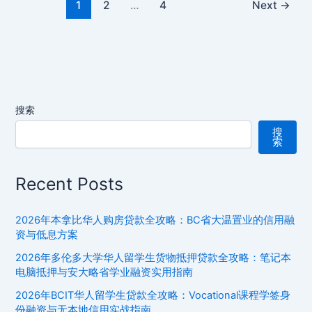
尔
1
2
…
4
Next
→
k
s
at
g
k
o
与
华
商
ni
er
人
业
ki
医
发
美
展
贷
指
款
南
搜索
全
搜
攻
索
略：
魁
Recent Posts
北
克
2026年本拿比华人购房贷款全攻略：BC省大温置业的信用融
医
资与低息方案
疗
美
2026年多伦多大学华人留学生货物抵押贷款全攻略：笔记本
容
电脑抵押与安大略省学业融资实用指南
分
2026年BCIT华人留学生贷款全攻略：Vocational课程学签身
期
份融资与无本地信用实战指南