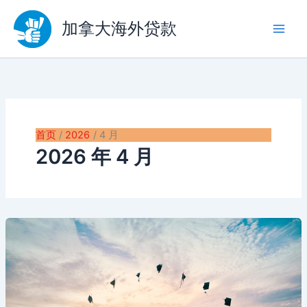
跳
至
加拿大海外贷款
内
容
首页
2026
4 月
2026 年 4 月