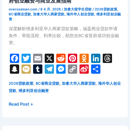
府创业融资与商业发展指南
人
发
购
展
oversealoan.com
/
8 4 月, 2026
/
加拿大留学生贷款
/
2026贷款政策
,
房
BC省商业贷款
,
加拿大华人商家贷款
,
海外华人创业贷款
,
维多利亚创业融
指
资
贷
南
款
深度解析维多利亚华人商家贷款策略，涵盖商业贷款申请
全
条件、审批流程、利率比较，助您在BC省首府成功创业融
攻
资。
略：
F
T
E
X
R
Pi
O
Li
T
萨
省
a
w
m
e
nt
d
n
hr
S
M
T
T
M
C
Si
分
房
c
itt
ai
d
er
n
k
e
n
ix
u
el
e
o
n
享
产
e
er
l
di
e
o
e
a
,
,
,
2026贷款政策
BC省商业贷款
加拿大华人商家贷款
海外华人创业
投
a
i
m
e
s
p
a
,
资
贷款
维多利亚创业融资
b
t
st
kl
dI
d
p
bl
gr
s
y
W
与
o
a
n
s
c
r
a
e
Li
ei
2026
Read Post »
国
年
o
s
内
h
m
n
n
b
维
客
k
s
at
g
k
o
多
户