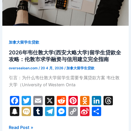
信
用
共
建
全
攻
加拿大留学生贷款
略：
在
2026年韦仕敦大学(西安大略大学)留学生贷款全
学
攻略：伦敦市求学融资与信用建立完全指南
期
oversealoan.com
/
20 4 月, 2026
/
加拿大留学生贷款
间
引言：为什么韦仕敦大学留学生需要专属贷款方案 韦仕敦
建
大学（University of Western Onta
立
优
F
T
E
X
R
Pi
O
Li
T
质
信
a
w
m
e
nt
d
n
hr
S
M
T
T
M
C
Si
分
用
c
itt
ai
d
er
n
k
e
n
ix
u
el
e
o
n
享
记
e
er
l
di
e
o
e
a
a
i
m
e
s
p
a
2026
Read Post »
录