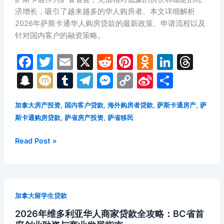
攻
济增长，吸引了越来越多的华人购房者。本文详细解析
略：
2026年萨斯卡通华人购房贷款的最新政策、申请流程以及
BC
针对国内客户的融资策略。
省
F
T
E
X
R
Pi
O
Li
T
最
大
a
w
m
e
nt
d
n
hr
S
M
T
T
M
C
Si
分
华
c
itt
ai
d
er
n
k
e
n
ix
u
el
e
o
n
享
人
e
er
l
di
e
o
e
a
,
,
,
,
加拿大房产投资
国内客户贷款
海外购房者贷款
萨斯卡通房产
萨
聚
a
i
m
e
s
p
a
,
,
集
斯卡通购房贷款
萨省房产投资
萨省移民
b
t
st
kl
dI
d
p
bl
gr
s
y
W
区
o
a
n
s
c
r
a
e
Li
ei
2026
Read Post »
企
年
o
s
业
h
m
n
n
b
萨
融
k
s
at
g
k
o
斯
资
ni
er
卡
与
加拿大留学生贷款
通
ki
商
2026年维多利亚华人商家贷款全攻略：BC省首
华
业