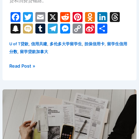
贷和消费贷铺路。
F
T
E
X
R
Pi
O
Li
T
a
w
m
e
nt
d
n
hr
S
M
T
T
M
C
Si
分
c
itt
ai
d
er
n
k
e
n
ix
u
el
e
o
n
享
e
er
l
di
e
o
e
a
,
,
,
,
U of T贷款
信用共建
多伦多大学留学生
担保信用卡
留学生信用
a
i
m
e
s
p
a
,
分数
留学贷款加拿大
b
t
st
kl
dI
d
p
bl
gr
s
y
W
o
a
n
s
c
r
a
e
Li
ei
2026
Read Post »
年
o
s
h
m
n
n
b
多
k
s
at
g
k
o
伦
ni
er
多
大
ki
学
留
学
生