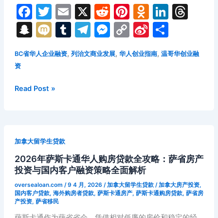
攻
F
T
E
X
R
Pi
O
Li
T
略：
a
w
m
e
nt
d
n
hr
S
M
T
T
M
C
Si
分
无
c
itt
ai
d
er
n
k
e
抵
n
ix
u
el
e
o
n
享
押
e
er
l
di
e
o
e
a
,
,
,
BC省华人企业融资
列治文商业发展
华人创业指南
温哥华创业融
a
i
m
e
s
p
a
贷
资
b
t
st
kl
dI
d
p
bl
gr
s
y
W
款
o
a
n
s
申
c
r
a
e
Li
ei
2026
Read Post »
请
年
o
s
h
m
n
n
b
与
列
k
s
at
g
k
o
信
治
ni
用
er
文
加拿大留学生贷款
分
华
ki
数
2026年萨斯卡通华人购房贷款全攻略：萨省房产
人
提
投资与国内客户融资策略全面解析
商
升
家
oversealoan.com
/
9 4 月, 2026
/
加拿大留学生贷款
/
加拿大房产投资
,
指
贷
国内客户贷款
,
海外购房者贷款
,
萨斯卡通房产
,
萨斯卡通购房贷款
,
萨省房
产投资
,
萨省移民
南
款
全
萨斯卡通作为萨省省会，凭借相对低廉的房价和稳定的经