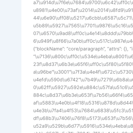
a7\u914d\u7f6e\u7684\u9700\u6c42\uff0c
u8981\u4e00\u73af\u2014\u2014\u8fd9\u9
44\u6e90\uff08\u5217\u6cbb\u6587\u5c71
u5b89\u5927\u7565\u7701\u9876\u5c16\u5
07\u6570\u9ad8\uff0c\u4e14\u8ddd\u79bb
6\u949f\u8f66\u7a0b\uff0c\u517c\u987e\u4
{“blockName”: “core/paragraph”, “attrs”: {}, 
“\u7136\u800c\uff0c\u534e\u4eba\u8001\u
23f\u8d37\u6b3e\u65f6\uff0c\u5f80\u5f8
a\u96be"\u3001"\u7f3a\u4e4f\u672c\u5730
u4efd\u590d\u6742"\u7b49\u7279\u6b8a\u
0\u62ff\u5927\u592e\u884c\u57fa\u51c6\
884c\u8d37\u6b3e\u653f\u7b56\u66f4\u65
af\u5883\u4e0b\u4f18\u5316\u878d\u8d44
u4e3b\u7fa4\u4f53\u7684\u6838\u5fc3\u5
df\u68b3\u7406\u76f8\u5173\u653f\u7b56
u52a9\u529b\u6d77\u5916\u534e\u4eba\u8