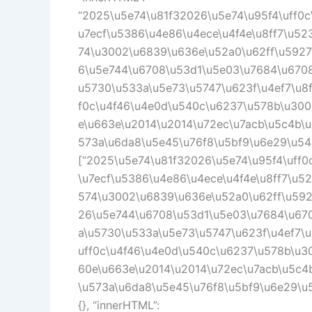
“2025\u5e74\u81f32026\u5e74\u95f4\uff0c
u7ecf\u5386\u4e86\u4ece\u4f4e\u8ff7\u5
74\u3002\u6839\u636e\u52a0\u62ff\u5927
6\u5e744\u6708\u53d1\u5e03\u7684\u6708
u5730\u533a\u5e73\u5747\u623f\u4ef7\u8
f0c\u4f46\u4e0d\u540c\u6237\u578b\u300
e\u663e\u2014\u2014\u72ec\u7acb\u5c4b\
573a\u6da8\u5e45\u76f8\u5bf9\u6e29\u548c
[“2025\u5e74\u81f32026\u5e74\u95f4\uff
\u7ecf\u5386\u4e86\u4ece\u4f4e\u8ff7\u
574\u3002\u6839\u636e\u52a0\u62ff\u592
26\u5e744\u6708\u53d1\u5e03\u7684\u670
a\u5730\u533a\u5e73\u5747\u623f\u4ef7\
uff0c\u4f46\u4e0d\u540c\u6237\u578b\u3
60e\u663e\u2014\u2014\u72ec\u7acb\u5c4
\u573a\u6da8\u5e45\u76f8\u5bf9\u6e29\u548
{}, “innerHTML”: