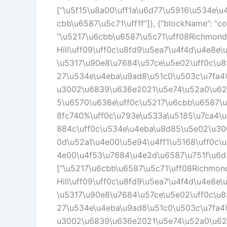
[“\u5f15\u8a00\uff1a\u6d77\u5916\u534e\
cbb\u6587\u5c71\uff1f”]}, {“blockName”: “cor
“\u5217\u6cbb\u6587\u5c71\uff08Richmond
Hill\uff09\uff0c\u8fd9\u5ea7\u4f4d\u4e8e
\u5317\u90e8\u7684\u57ce\u5e02\uff0c\u8
27\u534e\u4eba\u9ad8\u51c0\u503c\u7fa4
u3002\u6839\u636e2021\u5e74\u52a0\u62f
5\u6570\u636e\uff0c\u5217\u6cbb\u6587\
8fc740%\uff0c\u793e\u533a\u5185\u7ca4\
884c\uff0c\u534e\u4eba\u8d85\u5e02\u30
0d\u52a1\u4e00\u5e94\u4ff1\u5168\uff0c\
4e00\u4f53\u7684\u4e2d\u6587\u751f\u6d3b
[“\u5217\u6cbb\u6587\u5c71\uff08Richmon
Hill\uff09\uff0c\u8fd9\u5ea7\u4f4d\u4e8e
\u5317\u90e8\u7684\u57ce\u5e02\uff0c\u8
27\u534e\u4eba\u9ad8\u51c0\u503c\u7fa4
u3002\u6839\u636e2021\u5e74\u52a0\u62f