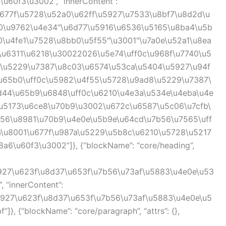
u60f3\u3002”, “innerContent”:
u677f\u5728\u52a0\u62ff\u5927\u7533\u8bf7\u8d2d\u
80\u9762\u4e34"\u6d77\u5916\u6536\u5165\u8ba4\u5b
0\u4fe1\u7528\u8bb0\u5f55"\u3001"\u7a0e\u52a1\u8ea
\u6311\u6218\u30022026\u5e74\uff0c\u968f\u7740\u5
6\u5229\u7387\u8c03\u6574\u53ca\u5404\u5927\u94f
u65b0\uff0c\u5982\u4f55\u5728\u9ad8\u5229\u7387\
d44\u65b9\u6848\uff0c\u6210\u4e3a\u534e\u4eba\u4e
\u5173\u6ce8\u70b9\u3002\u672c\u6587\u5c06\u7cfb\
b56\u8981\u70b9\u4e0e\u5b9e\u64cd\u7b56\u7565\uff
\u8001\u677f\u987a\u5229\u5b8c\u6210\u5728\u5217
6\u60f3\u3002”]}, {“blockName”: “core/heading”,
927\u623f\u8d37\u653f\u7b56\u73af\u5883\u4e0e\u53
 “innerContent”:
5927\u623f\u8d37\u653f\u7b56\u73af\u5883\u4e0e\u5
, {“blockName”: “core/paragraph”, “attrs”: {},