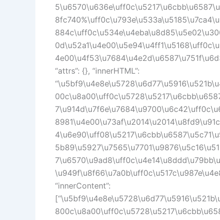
5\u6570\u636e\uff0c\u5217\u6cbb\u6587\
8fc740%\uff0c\u793e\u533a\u5185\u7ca4\
884c\uff0c\u534e\u4eba\u8d85\u5e02\u30
0d\u52a1\u4e00\u5e94\u4ff1\u5168\uff0c\
4e00\u4f53\u7684\u4e2d\u6587\u751f\u6d3b
“attrs”: {}, “innerHTML”:
“\u5bf9\u4e8e\u5728\u6d77\u5916\u521b\u
00c\u8a00\uff0c\u5728\u5217\u6cbb\u658
7\u914d\u7f6e\u7684\u9700\u6c42\uff0c\
8981\u4e00\u73af\u2014\u2014\u8fd9\u91
4\u6e90\uff08\u5217\u6cbb\u6587\u5c71\
5b89\u5927\u7565\u7701\u9876\u5c16\u51
7\u6570\u9ad8\uff0c\u4e14\u8ddd\u79bb\
\u949f\u8f66\u7a0b\uff0c\u517c\u987e\u4
“innerContent”:
[“\u5bf9\u4e8e\u5728\u6d77\u5916\u521b\
800c\u8a00\uff0c\u5728\u5217\u6cbb\u65