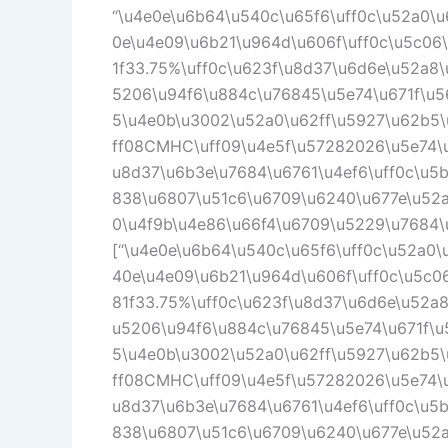
“\u4e0e\u6b64\u540c\u65f6\uff0c\u52a0\
0e\u4e09\u6b21\u964d\u606f\uff0c\u5c06
1f33.75%\uff0c\u623f\u8d37\u6d6e\u52a8\
5206\u94f6\u884c\u76845\u5e74\u671f\u5
5\u4e0b\u3002\u52a0\u62ff\u5927\u62b5\
ff08CMHC\uff09\u4e5f\u57282026\u5e74\
u8d37\u6b3e\u7684\u6761\u4ef6\uff0c\u5
838\u6807\u51c6\u6709\u6240\u677e\u52a
0\u4f9b\u4e86\u66f4\u6709\u5229\u7684\u
[“\u4e0e\u6b64\u540c\u65f6\uff0c\u52a0
40e\u4e09\u6b21\u964d\u606f\uff0c\u5c0
81f33.75%\uff0c\u623f\u8d37\u6d6e\u52a8
u5206\u94f6\u884c\u76845\u5e74\u671f\u
5\u4e0b\u3002\u52a0\u62ff\u5927\u62b5\
ff08CMHC\uff09\u4e5f\u57282026\u5e74\
u8d37\u6b3e\u7684\u6761\u4ef6\uff0c\u5
838\u6807\u51c6\u6709\u6240\u677e\u52a