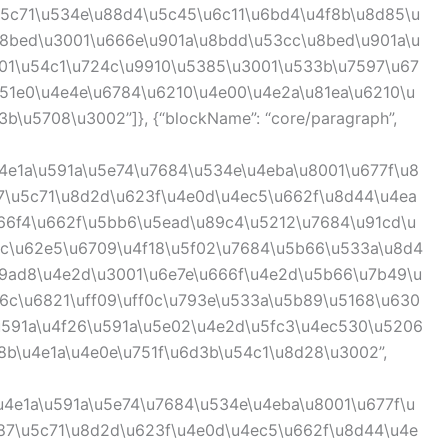
u5c71\u534e\u88d4\u5c45\u6c11\u6bd4\u4f8b\u8d85\u
u8bed\u3001\u666e\u901a\u8bdd\u53cc\u8bed\u901a\u
01\u54c1\u724c\u9910\u5385\u3001\u533b\u7597\u67
u51e0\u4e4e\u6784\u6210\u4e00\u4e2a\u81ea\u6210\u
\u5708\u3002”]}, {“blockName”: “core/paragraph”,
4e1a\u591a\u5e74\u7684\u534e\u4eba\u8001\u677f\u8
7\u5c71\u8d2d\u623f\u4e0d\u4ec5\u662f\u8d44\u4ea
u66f4\u662f\u5bb6\u5ead\u89c4\u5212\u7684\u91cd\u
cc\u62e5\u6709\u4f18\u5f02\u7684\u5b66\u533a\u8d4
u9ad8\u4e2d\u3001\u6e7e\u666f\u4e2d\u5b66\u7b49\u
6c\u6821\uff09\uff0c\u793e\u533a\u5b89\u5168\u630
u591a\u4f26\u591a\u5e02\u4e2d\u5fc3\u4ec530\u5206
e8b\u4e1a\u4e0e\u751f\u6d3b\u54c1\u8d28\u3002”,
u4e1a\u591a\u5e74\u7684\u534e\u4eba\u8001\u677f\u
87\u5c71\u8d2d\u623f\u4e0d\u4ec5\u662f\u8d44\u4e