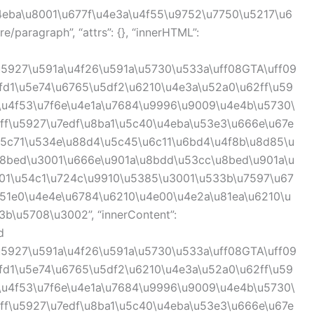
u4eba\u8001\u677f\u4e3a\u4f55\u9752\u7750\u5217\u6
e/paragraph”, “attrs”: {}, “innerHTML”:
\u5927\u591a\u4f26\u591a\u5730\u533a\uff08GTA\uff09
fd1\u5e74\u6765\u5df2\u6210\u4e3a\u52a0\u62ff\u59
\u4f53\u7f6e\u4e1a\u7684\u9996\u9009\u4e4b\u5730\
f\u5927\u7edf\u8ba1\u5c40\u4eba\u53e3\u666e\u67e
u5c71\u534e\u88d4\u5c45\u6c11\u6bd4\u4f8b\u8d85\u
u8bed\u3001\u666e\u901a\u8bdd\u53cc\u8bed\u901a\u
01\u54c1\u724c\u9910\u5385\u3001\u533b\u7597\u67
u51e0\u4e4e\u6784\u6210\u4e00\u4e2a\u81ea\u6210\u
\u5708\u3002”, “innerContent”:
d
\u5927\u591a\u4f26\u591a\u5730\u533a\uff08GTA\uff09
fd1\u5e74\u6765\u5df2\u6210\u4e3a\u52a0\u62ff\u59
\u4f53\u7f6e\u4e1a\u7684\u9996\u9009\u4e4b\u5730\
f\u5927\u7edf\u8ba1\u5c40\u4eba\u53e3\u666e\u67e