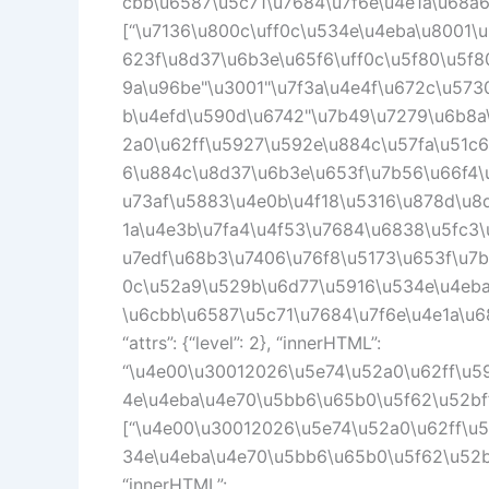
cbb\u6587\u5c71\u7684\u7f6e\u4e1a\u68a6\
[“\u7136\u800c\uff0c\u534e\u4eba\u8001\
623f\u8d37\u6b3e\u65f6\uff0c\u5f80\u5f
9a\u96be"\u3001"\u7f3a\u4e4f\u672c\u573
b\u4efd\u590d\u6742"\u7b49\u7279\u6b8a
2a0\u62ff\u5927\u592e\u884c\u57fa\u51c
6\u884c\u8d37\u6b3e\u653f\u7b56\u66f4\
u73af\u5883\u4e0b\u4f18\u5316\u878d\u8
1a\u4e3b\u7fa4\u4f53\u7684\u6838\u5fc3
u7edf\u68b3\u7406\u76f8\u5173\u653f\u7
0c\u52a9\u529b\u6d77\u5916\u534e\u4eba
\u6cbb\u6587\u5c71\u7684\u7f6e\u4e1a\u68a
“attrs”: {“level”: 2}, “innerHTML”:
“\u4e00\u30012026\u5e74\u52a0\u62ff\u5
4e\u4eba\u4e70\u5bb6\u65b0\u5f62\u52bf”,
[“\u4e00\u30012026\u5e74\u52a0\u62ff\u
34e\u4eba\u4e70\u5bb6\u65b0\u5f62\u52bf”]}
“innerHTML”: