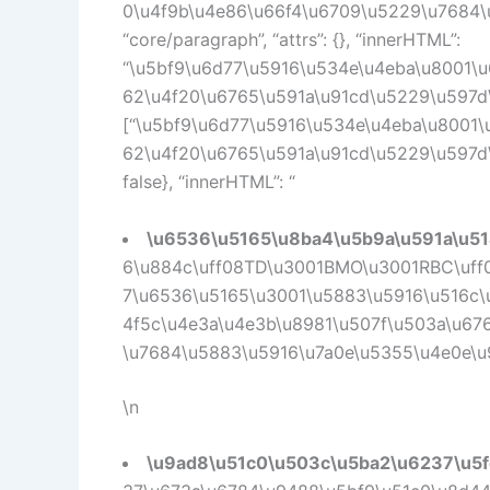
0\u4f9b\u4e86\u66f4\u6709\u5229\u7684\u
“core/paragraph”, “attrs”: {}, “innerHTML”:
“\u5bf9\u6d77\u5916\u534e\u4eba\u8001\
62\u4f20\u6765\u591a\u91cd\u5229\u597d\uf
[“\u5bf9\u6d77\u5916\u534e\u4eba\u8001
62\u4f20\u6765\u591a\u91cd\u5229\u597d\uff1a
false}, “innerHTML”: “
\u6536\u5165\u8ba4\u5b9a\u591a\u51
6\u884c\uff08TD\u3001BMO\u3001RBC\uff0
7\u6536\u5165\u3001\u5883\u5916\u516c\
4f5c\u4e3a\u4e3b\u8981\u507f\u503a\u676
\u7684\u5883\u5916\u7a0e\u5355\u4e0e\u
\n
\u9ad8\u51c0\u503c\u5ba2\u6237\u5f