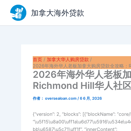
跳
至
加拿大海外贷款
内
容
首页
加拿大华人购房贷款
2026年海外华人老板加拿大购房贷款全攻略：Ric
2026年海外华人老板
Richmond Hill
作者：
oversealoan.com
/
6 6 月, 2026
{“version”: 2, “blocks”: [{“blockName”: “core/h
“\u5f15\u8a00\uff1a\u6d77\u5916\u534e\u
bb\u6587\u5c71\uff1f”, “innerContent”: