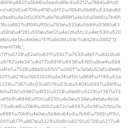
\u66f4\u662f\u5bb6\u5ead\u89c4\u5212\u7684\u91cd\
1cc\u62e5\u6709\u4f18\u5f02\u7684\u5b66\u533a\u8d
\u9ad8\u4e2d\u3001\u6e7e\u666f\u4e2d\u5b66\u7b49\
16c\u6821\uff09\uff0c\u793e\u533a\u5b89\u5168\u63
\u591a\u4f26\u591a\u5e02\u4e2d\u5fc3\u4ec530\u520
e8b\u4e1a\u4e0e\u751f\u6d3b\u54c1\u8d28\u3002”]},
“innerHTML”:
677f\u5728\u52a0\u62ff\u5927\u7533\u8bf7\u8d2d\u6
0\u9762\u4e34"\u6d77\u5916\u6536\u5165\u8ba4\u5b9
\u4fe1\u7528\u8bb0\u5f55"\u3001"\u7a0e\u52a1\u8eab\
6311\u6218\u30022026\u5e74\uff0c\u968f\u7740\u52a
u5229\u7387\u8c03\u6574\u53ca\u5404\u5927\u94f6\u
b0\uff0c\u5982\u4f55\u5728\u9ad8\u5229\u7387\u73
\u65b9\u6848\uff0c\u6210\u4e3a\u534e\u4eba\u4e1a\
173\u6ce8\u70b9\u3002\u672c\u6587\u5c06\u7cfb\u7e
\u8981\u70b9\u4e0e\u5b9e\u64cd\u7b56\u7565\uff0c\
001\u677f\u987a\u5229\u5b8c\u6210\u5728\u5217\u6