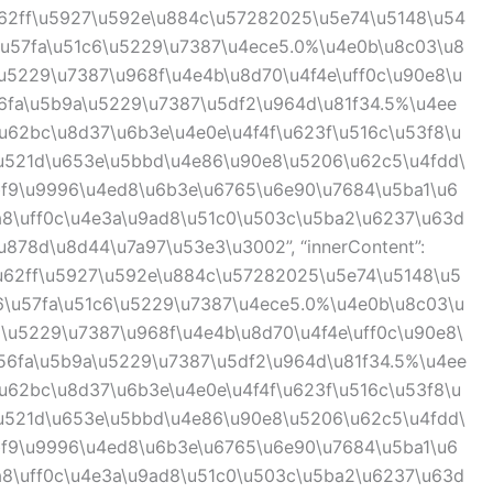
u62ff\u5927\u592e\u884c\u57282025\u5e74\u5148\u54
\u57fa\u51c6\u5229\u7387\u4ece5.0%\u4e0b\u8c03\u8
u5229\u7387\u968f\u4e4b\u8d70\u4f4e\uff0c\u90e8\u
6fa\u5b9a\u5229\u7387\u5df2\u964d\u81f34.5%\u4ee
u62bc\u8d37\u6b3e\u4e0e\u4f4f\u623f\u516c\u53f8\u
u521d\u653e\u5bbd\u4e86\u90e8\u5206\u62c5\u4fdd\
bf9\u9996\u4ed8\u6b3e\u6765\u6e90\u7684\u5ba1\u6
8\uff0c\u4e3a\u9ad8\u51c0\u503c\u5ba2\u6237\u63d
878d\u8d44\u7a97\u53e3\u3002”, “innerContent”:
\u62ff\u5927\u592e\u884c\u57282025\u5e74\u5148\u5
6\u57fa\u51c6\u5229\u7387\u4ece5.0%\u4e0b\u8c03\u
\u5229\u7387\u968f\u4e4b\u8d70\u4f4e\uff0c\u90e8\
56fa\u5b9a\u5229\u7387\u5df2\u964d\u81f34.5%\u4ee
u62bc\u8d37\u6b3e\u4e0e\u4f4f\u623f\u516c\u53f8\u
u521d\u653e\u5bbd\u4e86\u90e8\u5206\u62c5\u4fdd\
bf9\u9996\u4ed8\u6b3e\u6765\u6e90\u7684\u5ba1\u6
8\uff0c\u4e3a\u9ad8\u51c0\u503c\u5ba2\u6237\u63d