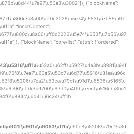
878d\u8d44\u7a97\u53e3\u3002”]}, {“blockName”:
u677f\u800c\u8a00\uff0c2026\u5e74\u653f\u7b56\u97
f1a”, “innerContent”:
\u677f\u800c\u8a00\uff0c2026\u5e74\u653f\u7b56\u97
”]}, {“blockName”: “core/list”, “attrs”: {“ordered”:
43\u5316\uff1a
\u52a0\u62ff\u5927\u4e3b\u8981\u94f
9\u76f8\u7ee7\u63a5\u53d7\u6d77\u5916\u81ea\u96c
u53f8\u5206\u7ea2\u53ca\u79df\u91d1\u6536\u5165\u
5\u6e90\uff0c\u9700\u63d0\u4f9b\u7ecf\u516c\u8bc1
94f6\u884c\u6d41\u6c34\uff1b
eb\u901f\u901a\u9053\uff1a
\u90e8\u5206\u79c1\u8d