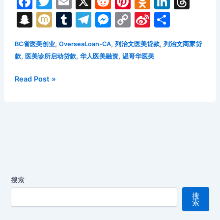
F
T
E
X
R
Pi
O
Li
T
a
w
m
e
nt
d
n
hr
S
M
T
T
M
C
Si
分
c
itt
ai
d
er
n
k
e
n
ix
u
el
e
o
n
享
e
er
l
di
e
o
e
a
,
,
,
BC省医美创业
OverseaLoan-CA
列治文医美贷款
列治文商家贷
a
i
m
e
s
p
a
,
,
,
款
医美诊所启动贷款
华人医美融资
温哥华医美
b
t
st
kl
dI
d
p
bl
gr
s
y
W
o
a
n
s
c
r
a
e
Li
ei
2026
Read Post »
年
o
s
h
m
n
n
b
列
k
s
at
g
k
o
治
ni
er
文
华
ki
人
医
美
搜索
创
搜
业
索
贷
款