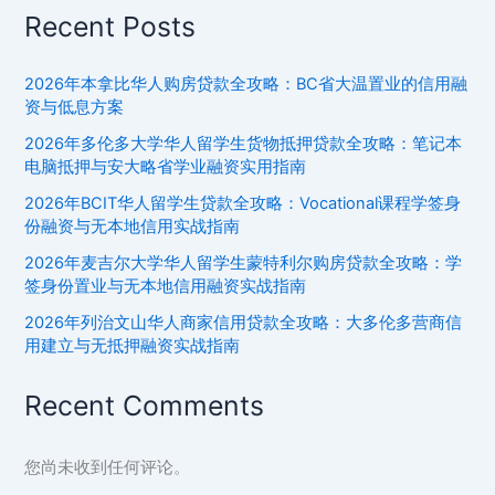
Recent Posts
全
攻
略：
2026年本拿比华人购房贷款全攻略：BC省大温置业的信用融
BC
资与低息方案
省
2026年多伦多大学华人留学生货物抵押贷款全攻略：笔记本
Beauty
电脑抵押与安大略省学业融资实用指南
行
2026年BCIT华人留学生贷款全攻略：Vocational课程学签身
业
份融资与无本地信用实战指南
融
2026年麦吉尔大学华人留学生蒙特利尔购房贷款全攻略：学
资
签身份置业与无本地信用融资实战指南
与
合
2026年列治文山华人商家信用贷款全攻略：大多伦多营商信
规
用建立与无抵押融资实战指南
经
营
Recent Comments
实
战
您尚未收到任何评论。
指