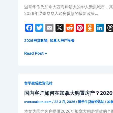
购
温哥华作为加拿大西海岸最大的华人聚集城市，其
房
2026年温哥华华人购房贷款的最新政策…
贷
款
F
T
E
X
R
Pi
O
Li
全
a
w
m
e
nt
d
n
攻
略：
,
2026房贷政策
加拿大房产投资
c
itt
ai
d
er
n
k
萨
e
er
l
di
e
o
e
2026
Read Post »
省
b
t
st
kl
dI
年
房
o
a
n
温
产
哥
投
o
s
华
资
k
s
留学生贷款资讯站
华
与
ni
人
国内客户如何在加拿大购置房产？202
国
ki
购
内
oversealoan.com
/
22 3 月, 2026
/
留学生贷款资讯站
/
加
房
客
本文为国内客户提供2026年加拿大购房贷款的
贷
户