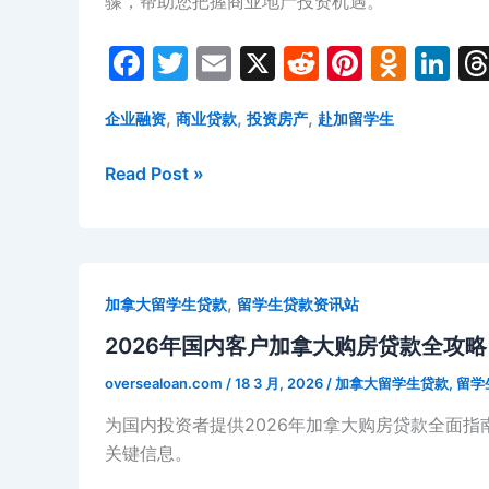
骤，帮助您把握商业地产投资机遇。
目
资
选
机
F
T
E
X
R
Pi
O
Li
择
遇
a
w
m
e
nt
d
n
与
分
风
,
,
,
析
企业融资
商业贷款
投资房产
赴加留学生
c
itt
ai
d
er
n
k
险
e
er
l
di
e
o
e
加
Read Post »
评
b
t
st
kl
dI
拿
估：
o
a
n
大
国
本
内
o
s
土
投
k
s
,
加拿大留学生贷款
留学生贷款资讯站
抵
资
ni
押
2026年国内客户加拿大购房贷款全攻
者
ki
贷
必
oversealoan.com
/
18 3 月, 2026
/
加拿大留学生贷款
,
留学
款
读
为国内投资者提供2026年加拿大购房贷款全面
与
指
关键信息。
商
南
业