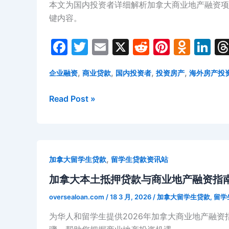
本文为国内投资者详细解析加拿大商业地产融资项
大
键内容。
商
业
F
T
E
X
R
Pi
O
Li
地
a
w
m
e
nt
d
n
产
融
,
,
,
,
企业融资
商业贷款
国内投资者
投资房产
海外房产投
c
itt
ai
d
er
n
k
资
e
er
l
di
e
o
e
加
Read Post »
全
b
t
st
kl
dI
拿
攻
o
a
n
大
略：
商
海
o
s
业
外
k
s
,
加拿大留学生贷款
留学生贷款资讯站
地
买
ni
产
加拿大本土抵押贷款与商业地产融资指南
家
ki
融
商
oversealoan.com
/
18 3 月, 2026
/
加拿大留学生贷款
,
留学
资
业
为华人和留学生提供2026年加拿大商业地产融
项
投