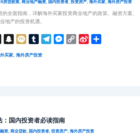
26房贷政策
,
商业地产融资
,
国内投资者
,
投资房产
,
海外买家
,
海外房产投资
融资的全面指南，详解海外买家投资商业地产的政策、融资方案、
业地产的投资机遇。
T
S
M
T
T
M
C
Si
分
hr
n
ix
u
el
e
o
n
享
,
外买家
海外房产投资
e
a
i
m
e
s
p
a
a
p
bl
gr
s
y
W
d
c
r
a
e
Li
ei
s
h
m
n
n
b
at
g
k
o
er
估：国内投资者必读指南
融资
,
商业贷款
,
国内投资者
,
投资房产
,
海外房产投资