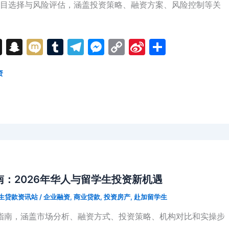
目选择与风险评估，涵盖投资策略、融资方案、风险控制等关
T
S
M
T
T
M
C
Si
分
hr
n
ix
u
el
e
o
n
享
资
e
a
i
m
e
s
p
a
a
p
bl
gr
s
y
W
d
c
r
a
e
Li
ei
s
h
m
n
n
b
at
g
k
o
er
：2026年华人与留学生投资新机遇
生贷款资讯站
/
企业融资
,
商业贷款
,
投资房产
,
赴加留学生
资指南，涵盖市场分析、融资方式、投资策略、机构对比和实操步