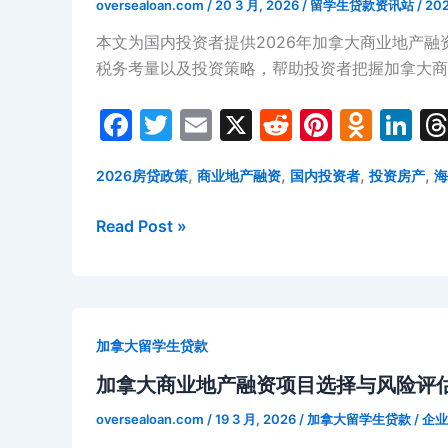
oversealoan.com
/
20 3 月, 2026
/
留学生贷款资讯站
/
20
本文为国内投资者提供2026年加拿大商业地产
税务考量以及投资策略，帮助投资者把握加拿大商
F
T
E
X
R
Pi
O
Li
a
w
m
e
nt
d
n
,
,
,
,
2026房贷政策
商业地产融资
国内投资者
投资房产
海
c
itt
ai
d
er
n
k
e
er
l
di
e
o
e
2026
Read Post »
b
t
st
kl
dI
年
o
a
n
国
内
o
s
投
k
s
加拿大留学生贷款
资
ni
者
加拿大商业地产融资项目选择与风险评
ki
加
oversealoan.com
/
19 3 月, 2026
/
加拿大留学生贷款
/
企业
拿