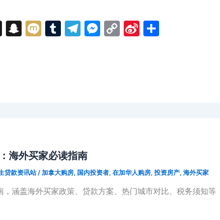
T
S
M
T
T
M
C
Si
分
hr
n
ix
u
el
e
o
n
享
e
a
i
m
e
s
p
a
a
p
bl
gr
s
y
W
d
c
r
a
e
Li
ei
s
h
m
n
n
b
at
g
k
o
er
略：海外买家必读指南
生贷款资讯站
/
加拿大购房
,
国内投资者
,
在加华人购房
,
投资房产
,
海外买家
指南，涵盖海外买家政策、贷款方案、热门城市对比、税务须知等