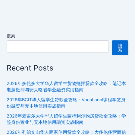
ki
华
华
人
务
工
搜索
者
搜
消
索
费
贷
Recent Posts
款
全
攻
2026年多伦多大学华人留学生货物抵押贷款全攻略：笔记本
略：
电脑抵押与安大略省学业融资实用指南
BC
2026年BCIT华人留学生贷款全攻略：Vocational课程学签身
省
份融资与无本地信用实战指南
低
2026年麦吉尔大学华人留学生蒙特利尔购房贷款全攻略：学
收
签身份置业与无本地信用融资实战指南
入
2026年列治文山华人商家信用贷款全攻略：大多伦多营商信
家