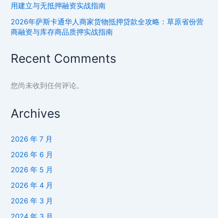
用建立与无抵押融资实战指南
庭
信
2026年萨斯卡通华人商家货物抵押贷款全攻略：草原省份营
用
商融资与库存商品质押实战指南
重
建
Recent Comments
与
理
您尚未收到任何评论。
性
借
Archives
贷
实
战
2026 年 7 月
指
2026 年 6 月
南
2026 年 5 月
2026 年 4 月
2026 年 3 月
2024 年 3 月