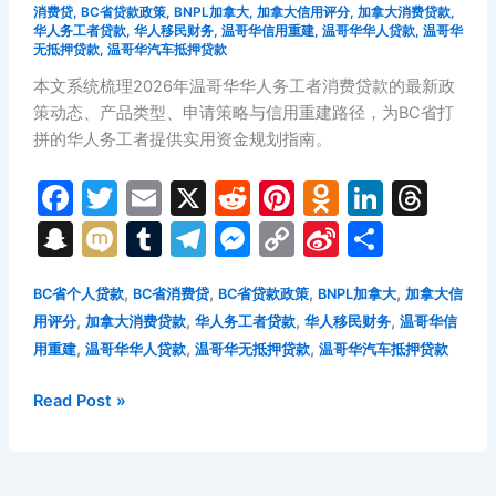
消费贷
,
BC省贷款政策
,
BNPL加拿大
,
加拿大信用评分
,
加拿大消费贷款
,
华人务工者贷款
,
华人移民财务
,
温哥华信用重建
,
温哥华华人贷款
,
温哥华
无抵押贷款
,
温哥华汽车抵押贷款
本文系统梳理2026年温哥华华人务工者消费贷款的最新政
策动态、产品类型、申请策略与信用重建路径，为BC省打
拼的华人务工者提供实用资金规划指南。
F
T
E
X
R
Pi
O
Li
T
a
w
m
e
nt
d
n
hr
S
M
T
T
M
C
Si
分
c
itt
ai
d
er
n
k
e
n
ix
u
el
e
o
n
享
e
er
l
di
e
o
e
a
,
,
,
,
BC省个人贷款
BC省消费贷
BC省贷款政策
BNPL加拿大
加拿大信
a
i
m
e
s
p
a
,
,
,
,
用评分
加拿大消费贷款
华人务工者贷款
华人移民财务
温哥华信
b
t
st
kl
dI
d
p
bl
gr
s
y
W
,
,
,
用重建
温哥华华人贷款
温哥华无抵押贷款
温哥华汽车抵押贷款
o
a
n
s
c
r
a
e
Li
ei
o
s
2026
Read Post »
h
m
n
n
b
年
k
s
at
g
k
o
温
ni
er
哥