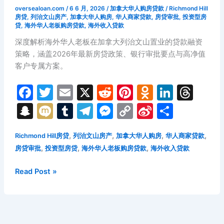
oversealoan.com
/
6 6 月, 2026
/
加拿大华人购房贷款
/
Richmond Hill
房贷
,
列治文山房产
,
加拿大华人购房
,
华人商家贷款
,
房贷审批
,
投资型房
贷
,
海外华人老板购房贷款
,
海外收入贷款
深度解析海外华人老板在加拿大列治文山置业的贷款融资
策略，涵盖2026年最新房贷政策、银行审批要点与高净值
客户专属方案。
F
T
E
X
R
Pi
O
Li
T
a
w
m
e
nt
d
n
hr
S
M
T
T
M
C
Si
分
c
itt
ai
d
er
n
k
e
n
ix
u
el
e
o
n
享
e
er
l
di
e
o
e
a
,
,
,
,
Richmond Hill房贷
列治文山房产
加拿大华人购房
华人商家贷款
a
i
m
e
s
p
a
,
,
,
房贷审批
投资型房贷
海外华人老板购房贷款
海外收入贷款
b
t
st
kl
dI
d
p
bl
gr
s
y
W
o
a
n
s
c
r
a
e
Li
ei
2026
Read Post »
年
o
s
h
m
n
n
b
海
k
s
at
g
k
o
外
ni
er
华