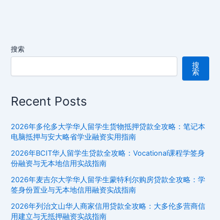
人
ki
老
板
加
搜索
拿
搜
大
索
购
房
Recent Posts
贷
款
全
2026年多伦多大学华人留学生货物抵押贷款全攻略：笔记本
攻
电脑抵押与安大略省学业融资实用指南
略：
2026年BCIT华人留学生贷款全攻略：Vocational课程学签身
Richmond
份融资与无本地信用实战指南
Hill
2026年麦吉尔大学华人留学生蒙特利尔购房贷款全攻略：学
华
签身份置业与无本地信用融资实战指南
人
2026年列治文山华人商家信用贷款全攻略：大多伦多营商信
社
用建立与无抵押融资实战指南
区