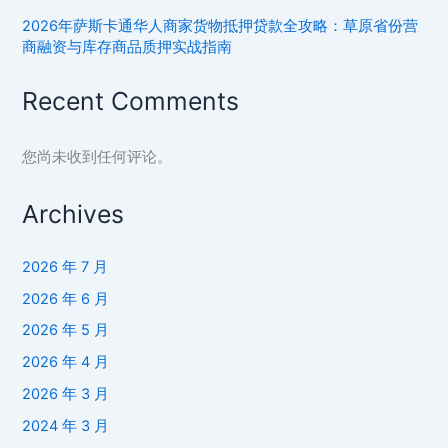
房
2026年萨斯卡通华人商家货物抵押贷款全攻略：草原省份营
产
商融资与库存商品质押实战指南
融
资
Recent Comments
与
投
您尚未收到任何评论。
资
战
Archives
略
指
南
2026 年 7 月
2026 年 6 月
2026 年 5 月
2026 年 4 月
2026 年 3 月
2024 年 3 月